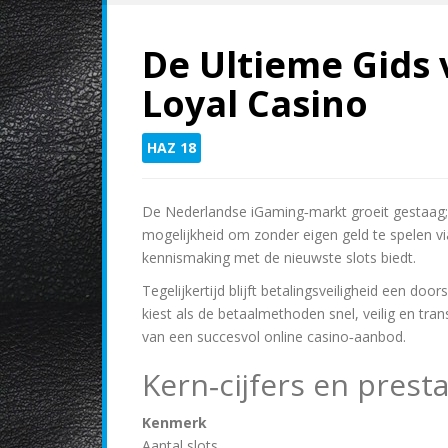
De Ultieme Gids v
Loyal Casino
HAZ
18
De Nederlandse iGaming‑markt groeit gestaag; i
mogelijkheid om zonder eigen geld te spelen vi
kennismaking met de nieuwste slots biedt.
Tegelijkertijd blijft betalingsveiligheid een do
kiest als de betaalmethoden snel, veilig en tr
van een succesvol online casino‑aanbod.
Kern‑cijfers en prest
Kenmerk
Aantal slots