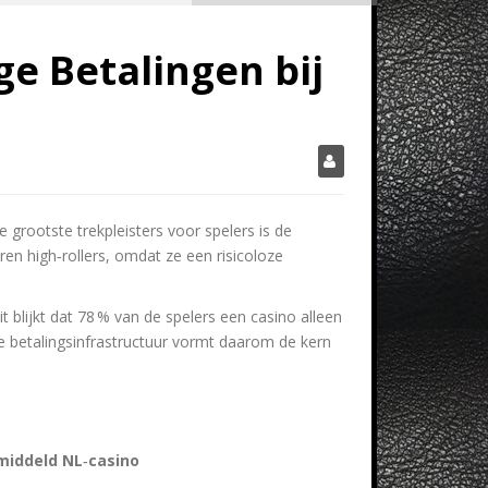
ge Betalingen bij
grootste trekpleisters voor spelers is de
en high‑rollers, omdat ze een risicoloze
t blijkt dat 78 % van de spelers een casino alleen
de betalingsinfrastructuur vormt daarom de kern
iddeld NL‑casino