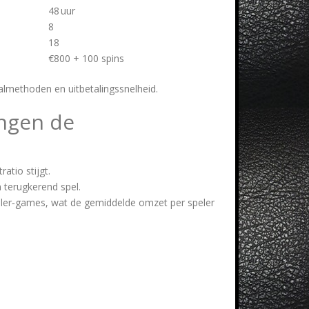
48 uur
8
18
€800 + 100 spins
almethoden en uitbetalingssnelheid.
ingen de
atio stijgt.
n terugkerend spel.
 dealer‑games, wat de gemiddelde omzet per speler