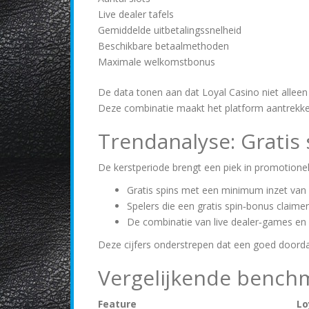
Live dealer tafels
Gemiddelde uitbetalingssnelheid
Beschikbare betaalmethoden
Maximale welkomstbonus
De data tonen aan dat Loyal Casino niet alleen
Deze combinatie maakt het platform aantrekkelij
Trendanalyse: Gratis 
De kerstperiode brengt een piek in promotionele 
Gratis spins met een minimum inzet van
Spelers die een gratis spin‑bonus claime
De combinatie van live dealer‑games en 
Deze cijfers onderstrepen dat een goed doordach
Vergelijkende benchm
Feature
Lo