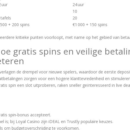
2 uur
24 uur
10
 tafels
20
 500 + 200 spins
€1 000 + 150 spins
meerdere kritieke punten voorloopt, met name op het gebied van beta
e gratis spins en veilige betal
eteren
erlagen de drempel voor nieuwe spelers, waardoor de eerste depositr
e uitbetalingen zorgen voor een hogere klanttevredenheid en stimulere
ratis spin een slot uitproberen, raken sneller geïnteresseerd in live
ratis spin‑bonus accepteert.
el is; bij Loyal Casino zijn iDEAL en Trustly populaire keuzes.
ools om budgetoverschrijding te voorkomen.