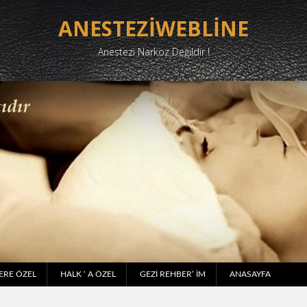
ANESTEZİWEBLİNE
Anestezi Narkoz Değildir !
ERE ÖZEL
HALK ‘ A ÖZEL
GEZI REHBER’ IM
ANASAYFA