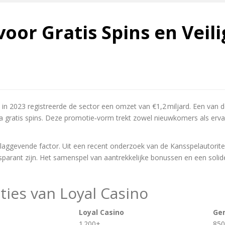
oor Gratis Spins en Veili
n 2023 registreerde de sector een omzet van €1,2 miljard. Een van de 
a gratis spins. Deze promotie‑vorm trekt zowel nieuwkomers als ervar
orslaggevende factor. Uit een recent onderzoek van de Kansspelautoritei
ansparant zijn. Het samenspel van aantrekkelijke bonussen en een soli
aties van Loyal Casino
Loyal Casino
Gem
1 200+
850