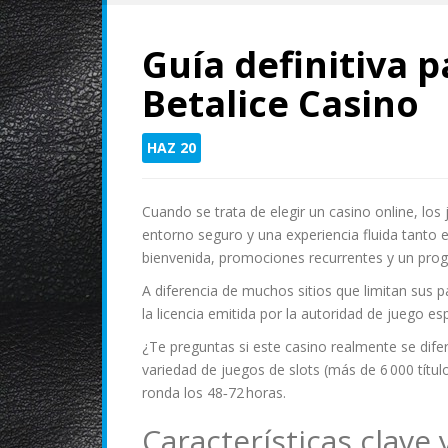
Guía definitiva 
Betalice Casino
HAZ
20
Cuando se trata de elegir un casino online, lo
entorno seguro y una experiencia fluida tanto
bienvenida, promociones recurrentes y un prog
A diferencia de muchos sitios que limitan sus
la licencia emitida por la autoridad de juego e
¿Te preguntas si este casino realmente se dif
variedad de juegos de slots (más de 6 000 títu
ronda los 48‑72 horas.
Características clave 