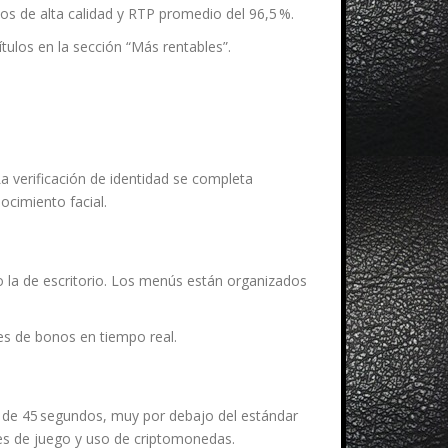
os de alta calidad y RTP promedio del 96,5 %.
tulos en la sección “Más rentables”.
a verificación de identidad se completa
ocimiento facial.
o la de escritorio. Los menús están organizados
nes de bonos en tiempo real.
n de 45 segundos, muy por debajo del estándar
ites de juego y uso de criptomonedas.