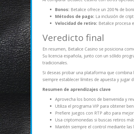
Bonos:
Betalice ofrece un 200 % de bonif
Métodos de pago:
La inclusión de crip
Velocidad de retiro:
Betalice procesa e
Veredicto final
En resumen, Betalice Casino se posiciona com
Su licencia española, junto con un sólido progr
tradicionales.
Si deseas probar una plataforma que combina bo
siempre establecer límites de apuesta y jugar 
Resumen de aprendizajes clave
Aprovecha los bonos de bienvenida y revi
Utiliza el programa VIP para obtener bene
Prefiere juegos con RTP alto para mejora
Usa criptomonedas si buscas retiros más
Mantén siempre el control mediante las