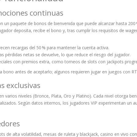
mociones continuas
con un paquete de bonos de bienvenida que puede alcanzar hasta 200 
jugador deposita, recibe el bono y, tras cumplir los requisitos de wag
ecen recargas del 50 % para mantener la cuenta activa.
as pérdidas netas se devuelve, lo que reduce el riesgo del jugador.
eciales con premios extra, como torneos de slots con jackpots progre
 bono antes de aceptarlo; algunos requieren jugar en juegos con RTP 
s exclusivas
n varios niveles (Bronce, Plata, Oro y Platino). Cada nivel otorga be
alizados. Según datos internos, los jugadores VIP experimentan un 
edores
ots de alta volatilidad, mesas de ruleta y blackjack, casino en vivo co