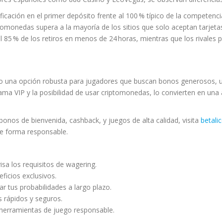
icación en el primer depósito frente al 100 % típico de la competenci
tomonedas supera a la mayoría de los sitios que solo aceptan tarjetas
l 85 % de los retiros en menos de 24 horas, mientras que los rivales 
o una opción robusta para jugadores que buscan bonos generosos, un
ama VIP y la posibilidad de usar criptomonedas, lo convierten en una a
nos de bienvenida, cashback, y juegos de alta calidad, visita
betali
de forma responsable.
sa los requisitos de wagering.
ficios exclusivos.
r tus probabilidades a largo plazo.
 rápidos y seguros.
 herramientas de juego responsable.