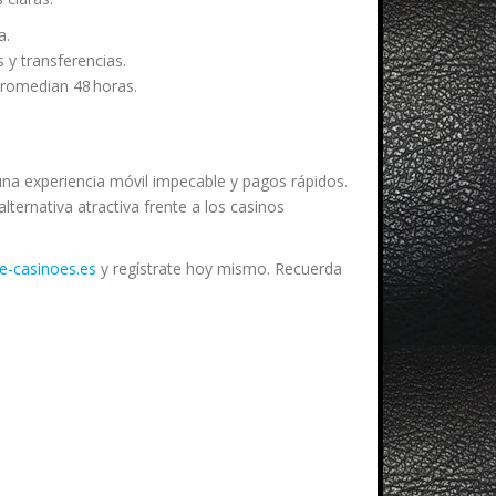
a.
 y transferencias.
promedian 48 horas.
a experiencia móvil impecable y pagos rápidos.
lternativa atractiva frente a los casinos
ce-casinoes.es
y regístrate hoy mismo. Recuerda