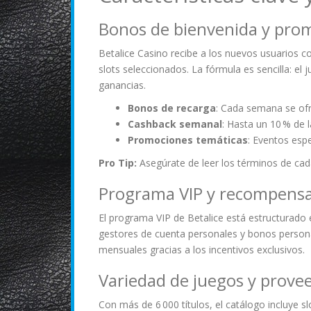
Bonos de bienvenida y pro
Betalice Casino recibe a los nuevos usuarios 
slots seleccionados. La fórmula es sencilla: el 
ganancias.
Bonos de recarga
: Cada semana se ofr
Cashback semanal
: Hasta un 10 % de l
Promociones temáticas
: Eventos esp
Pro Tip:
Asegúrate de leer los términos de cada
Programa VIP y recompensa
El programa VIP de Betalice está estructurado e
gestores de cuenta personales y bonos person
mensuales gracias a los incentivos exclusivos.
Variedad de juegos y prove
Con más de 6 000 títulos, el catálogo incluye sl