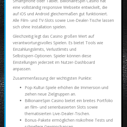
Smartphone oder Tablet. BillionaireSpin Casino hat
eine vollständig responsive Webseite entwickelt, die
auf iOS und Android gleichermaßen gut funktioniert.
Alle Film‑ und TV‑Slots sowie Live‑Dealer‑Tische lassen
sich ohne Installation spielen.
Gleichzeitig legt das Casino großen Wert auf
verantwortungsvolles Spielen. Es bietet Tools wie
Einzahlungslimits, Verlustlimits und
Selbstsperr‑Optionen. Spieler können diese
Einstellungen jederzeit im Nutzer‑Dashboard
anpassen.
Zusammenfassung der wichtigsten Punkte:
Pop‑Kultur‑Spiele erhöhen die Immersion und
ziehen neue Zielgruppen an.
BillionaireSpin Casino bietet ein breites Portfolio
an film‑ und serienbasierten Slots sowie
thematisierten Live‑Dealer‑Tischen.
Bonus‑Pakete ermöglichen risikofreie Tests und
schnellere Gewinnchancen.