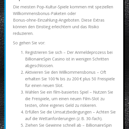
Die meisten Pop‑Kultur‑Spiele kommen mit speziellen
Willkommensbonus‑Paketen oder
Bonus‑ohne‑Einzahlung‑Angeboten. Diese Extras
können den Einstieg erleichtern und das Risiko
reduzieren.
So gehen Sie vor:
Registrieren Sie sich – Der Anmeldeprozess bei
BillionaireSpin Casino ist in wenigen Schritten
abgeschlossen.
Aktivieren Sie den Willkommensbonus – Oft
erhalten Sie 100 % bis zu 200 € plus 50 Freispiele
für einen neuen Slot.
Wählen Sie ein film‑basiertes Spiel – Nutzen Sie
die Freispiele, um einen neuen Film‑Slot zu
testen, ohne eigenes Geld zu riskieren.
Erfüllen Sie die Umsatzbedingungen – Achten Sie
auf die Wettanforderungen (z. B. 30‑fach).
Ziehen Sie Gewinne schnell ab – BillionaireSpin