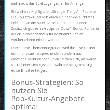
und macht das Spiel zugänglicher für Anfänger.
Ein weiteres Highlight ist „Stranger Things“ – Roulette.
Die Roulette‑Kugel rollt durch ein neon‑beleuchtetes
Feld, das an die 80‑er‑Ästhetik der Serie erinnert.
Zusätzlich gibt es eine „Upside‑Down“-Bonus‑Runde, in
der die Gewinnchancen für bestimmte Zahlen
vorübergehend erhöht werden.
Durch diese Themenintegration wird das Live‑Casino
nicht nur visuell ansprechender, sondern auch
emotional verbindender. Spieler fühlen sich, als wären
sie Teil ihrer Lieblingsserie, während sie gleichzeitig
echte Einsätze tätigen.
Bonus‑Strategien: So
nutzen Sie
Pop‑Kultur‑Angebote
optimal