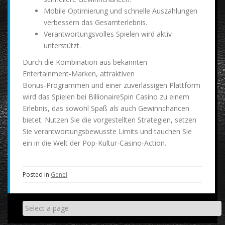
Mobile Optimierung und schnelle Auszahlungen
verbessern das Gesamterlebnis.
Verantwortungsvolles Spielen wird aktiv
unterstützt.
Durch die Kombination aus bekannten
Entertainment‑Marken, attraktiven
Bonus‑Programmen und einer zuverlässigen Plattform
wird das Spielen bei BillionaireSpin Casino zu einem
Erlebnis, das sowohl Spaß als auch Gewinnchancen
bietet. Nutzen Sie die vorgestellten Strategien, setzen
Sie verantwortungsbewusste Limits und tauchen Sie
ein in die Welt der Pop‑Kultur‑Casino‑Action.
Posted in
Genel