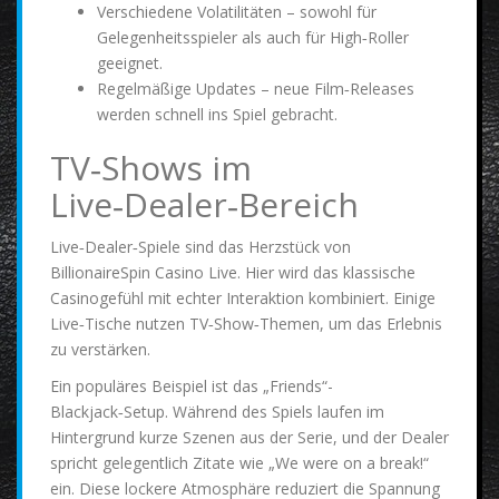
Verschiedene Volatilitäten – sowohl für
Gelegenheitsspieler als auch für High‑Roller
geeignet.
Regelmäßige Updates – neue Film‑Releases
werden schnell ins Spiel gebracht.
TV‑Shows im
Live‑Dealer‑Bereich
Live‑Dealer‑Spiele sind das Herzstück von
BillionaireSpin Casino Live. Hier wird das klassische
Casinogefühl mit echter Interaktion kombiniert. Einige
Live‑Tische nutzen TV‑Show‑Themen, um das Erlebnis
zu verstärken.
Ein populäres Beispiel ist das „Friends“-
Blackjack‑Setup. Während des Spiels laufen im
Hintergrund kurze Szenen aus der Serie, und der Dealer
spricht gelegentlich Zitate wie „We were on a break!“
ein. Diese lockere Atmosphäre reduziert die Spannung