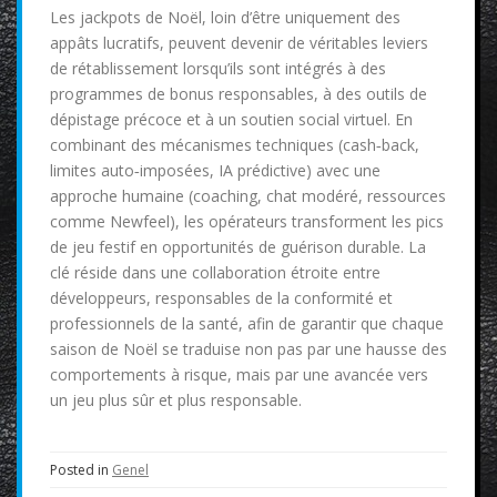
Les jackpots de Noël, loin d’être uniquement des
appâts lucratifs, peuvent devenir de véritables leviers
de rétablissement lorsqu’ils sont intégrés à des
programmes de bonus responsables, à des outils de
dépistage précoce et à un soutien social virtuel. En
combinant des mécanismes techniques (cash‑back,
limites auto‑imposées, IA prédictive) avec une
approche humaine (coaching, chat modéré, ressources
comme Newfeel), les opérateurs transforment les pics
de jeu festif en opportunités de guérison durable. La
clé réside dans une collaboration étroite entre
développeurs, responsables de la conformité et
professionnels de la santé, afin de garantir que chaque
saison de Noël se traduise non pas par une hausse des
comportements à risque, mais par une avancée vers
un jeu plus sûr et plus responsable.
Posted in
Genel