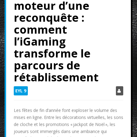
moteur d’une
reconquête :
comment
l’iGaming
transforme le
parcours de
rétablissement
EYL
9
Les fêtes de fin d’année font exploser le volume des
mises en ligne. Entre les décorations virtuelles, les sons
de cloche et les promotions « jackpot de Noël », les
joueurs sont immergés dans une ambiance qui