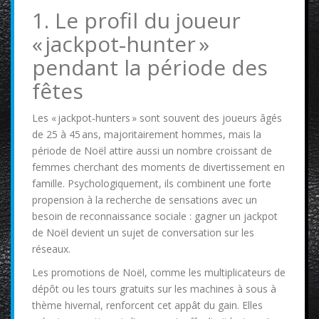
1. Le profil du joueur
« jackpot‑hunter »
pendant la période des
fêtes
Les « jackpot‑hunters » sont souvent des joueurs âgés
de 25 à 45 ans, majoritairement hommes, mais la
période de Noël attire aussi un nombre croissant de
femmes cherchant des moments de divertissement en
famille. Psychologiquement, ils combinent une forte
propension à la recherche de sensations avec un
besoin de reconnaissance sociale : gagner un jackpot
de Noël devient un sujet de conversation sur les
réseaux.
Les promotions de Noël, comme les multiplicateurs de
dépôt ou les tours gratuits sur les machines à sous à
thème hivernal, renforcent cet appât du gain. Elles