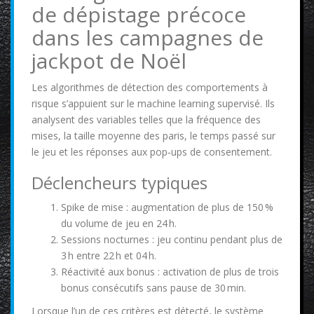
de dépistage précoce
dans les campagnes de
jackpot de Noël
Les algorithmes de détection des comportements à
risque s’appuient sur le machine learning supervisé. Ils
analysent des variables telles que la fréquence des
mises, la taille moyenne des paris, le temps passé sur
le jeu et les réponses aux pop‑ups de consentement.
Déclencheurs typiques
Spike de mise : augmentation de plus de 150 %
du volume de jeu en 24 h.
Sessions nocturnes : jeu continu pendant plus de
3 h entre 22 h et 04 h.
Réactivité aux bonus : activation de plus de trois
bonus consécutifs sans pause de 30 min.
Lorsque l’un de ces critères est détecté, le système