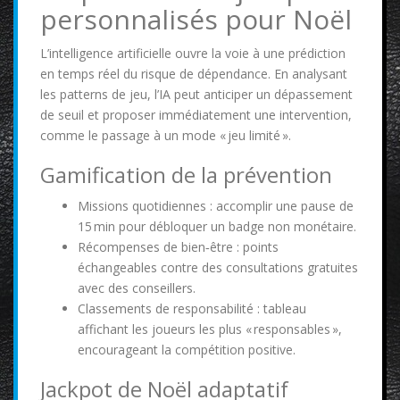
personnalisés pour Noël
L’intelligence artificielle ouvre la voie à une prédiction
en temps réel du risque de dépendance. En analysant
les patterns de jeu, l’IA peut anticiper un dépassement
de seuil et proposer immédiatement une intervention,
comme le passage à un mode « jeu limité ».
Gamification de la prévention
Missions quotidiennes : accomplir une pause de
15 min pour débloquer un badge non monétaire.
Récompenses de bien‑être : points
échangeables contre des consultations gratuites
avec des conseillers.
Classements de responsabilité : tableau
affichant les joueurs les plus « responsables »,
encourageant la compétition positive.
Jackpot de Noël adaptatif