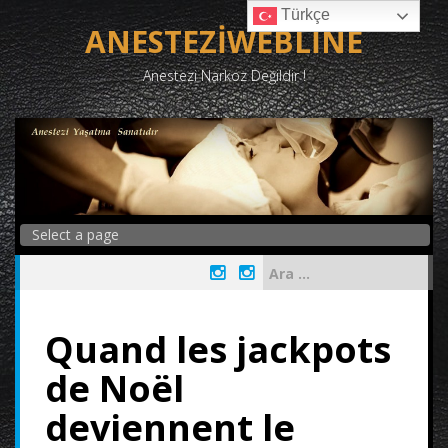
Skip
Türkçe
to
ANESTEZİWEBLİNE
content
Anestezi Narkoz Değildir !
Arama:
Quand les jackpots
de Noël
deviennent le