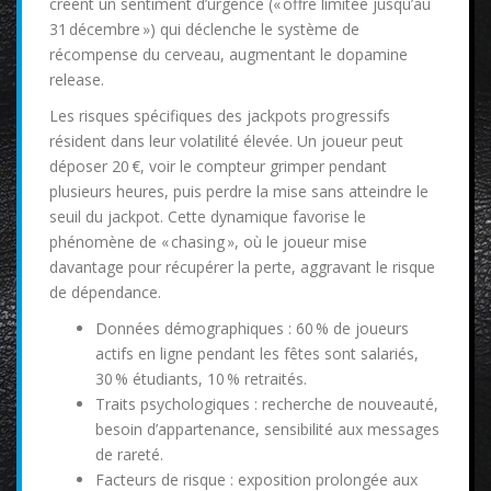
créent un sentiment d’urgence (« offre limitée jusqu’au
31 décembre ») qui déclenche le système de
récompense du cerveau, augmentant le dopamine
release.
Les risques spécifiques des jackpots progressifs
résident dans leur volatilité élevée. Un joueur peut
déposer 20 €, voir le compteur grimper pendant
plusieurs heures, puis perdre la mise sans atteindre le
seuil du jackpot. Cette dynamique favorise le
phénomène de « chasing », où le joueur mise
davantage pour récupérer la perte, aggravant le risque
de dépendance.
Données démographiques : 60 % de joueurs
actifs en ligne pendant les fêtes sont salariés,
30 % étudiants, 10 % retraités.
Traits psychologiques : recherche de nouveauté,
besoin d’appartenance, sensibilité aux messages
de rareté.
Facteurs de risque : exposition prolongée aux