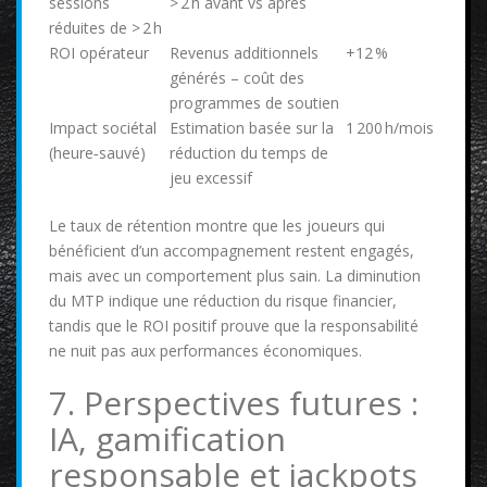
sessions
> 2 h avant vs après
réduites de > 2 h
ROI opérateur
Revenus additionnels
+12 %
générés – coût des
programmes de soutien
Impact sociétal
Estimation basée sur la
1 200 h/mois
(heure‑sauvé)
réduction du temps de
jeu excessif
Le taux de rétention montre que les joueurs qui
bénéficient d’un accompagnement restent engagés,
mais avec un comportement plus sain. La diminution
du MTP indique une réduction du risque financier,
tandis que le ROI positif prouve que la responsabilité
ne nuit pas aux performances économiques.
7. Perspectives futures :
IA, gamification
responsable et jackpots