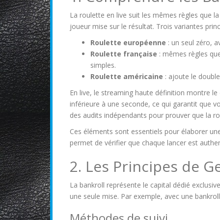
La roulette en live suit les mêmes règles que la
joueur mise sur le résultat. Trois variantes prin
Roulette européenne
: un seul zéro, 
Roulette française
: mêmes règles que 
simples.
Roulette américaine
: ajoute le double
En live, le streaming haute définition montre le
inférieure à une seconde, ce qui garantit que vo
des audits indépendants pour prouver que la rou
Ces éléments sont essentiels pour élaborer une 
permet de vérifier que chaque lancer est authen
2. Les Principes de G
La bankroll représente le capital dédié exclusi
une seule mise. Par exemple, avec une bankroll
Méthodes de suivi