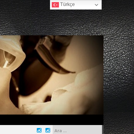
Türkçe
Arama: