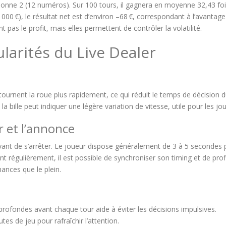
olonne 2 (12 numéros). Sur 100 tours, il gagnera en moyenne 32,43 fois, 
1 000 €), le résultat net est d’environ –68 €, correspondant à l’avanta
 pas le profit, mais elles permettent de contrôler la volatilité.
cularités du Live Dealer
 tournent la roue plus rapidement, ce qui réduit le temps de décision d
a bille peut indiquer une légère variation de vitesse, utile pour les jou
r et l’annonce
s avant de s’arrêter. Le joueur dispose généralement de 3 à 5 secondes
nt régulièrement, il est possible de synchroniser son timing et de pro
chances que le plein.
 profondes avant chaque tour aide à éviter les décisions impulsives.
tes de jeu pour rafraîchir l’attention.