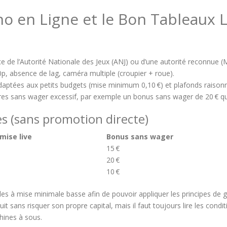
ino en Ligne et le Bon Tableaux L
nce de l’Autorité Nationale des Jeux (ANJ) ou d’une autorité reconnue (M
0p, absence de lag, caméra multiple (croupier + roue).
adaptées aux petits budgets (mise minimum 0,10 €) et plafonds raison
ffres sans wager excessif, par exemple un bonus sans wager de 20 € qui 
 (sans promotion directe)
ise live
Bonus sans wager
15 €
20 €
10 €
ables à mise minimale basse afin de pouvoir appliquer les principes de
 sans risquer son propre capital, mais il faut toujours lire les conditi
hines à sous.