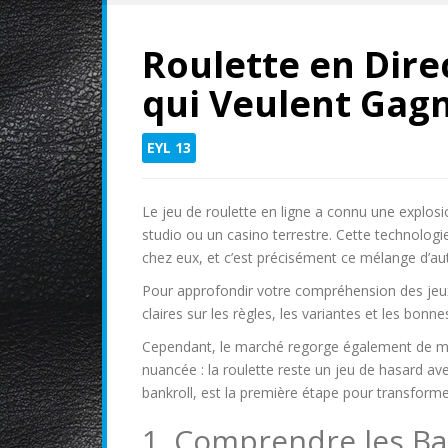
Roulette en Direc
qui Veulent Gag
EYL
13
Le jeu de roulette en ligne a connu une explosi
studio ou un casino terrestre. Cette technologi
chez eux, et c’est précisément ce mélange d’aut
Pour approfondir votre compréhension des jeux
claires sur les règles, les variantes et les bon
Cependant, le marché regorge également de myt
nuancée : la roulette reste un jeu de hasard av
bankroll, est la première étape pour transforme
1. Comprendre les Bas