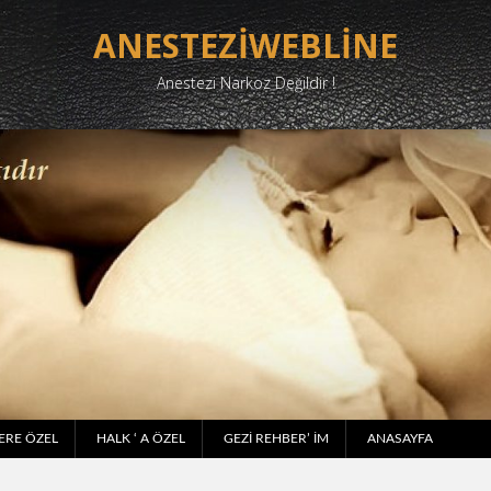
ANESTEZİWEBLİNE
Anestezi Narkoz Değildir !
ERE ÖZEL
HALK ‘ A ÖZEL
GEZI REHBER’ IM
ANASAYFA