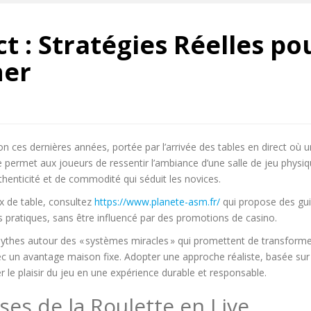
t : Stratégies Réelles p
ner
on ces dernières années, portée par l’arrivée des tables en direct où 
e permet aux joueurs de ressentir l’ambiance d’une salle de jeu physi
henticité et de commodité qui séduit les novices.
 de table, consultez
https://www.planete-asm.fr/
qui propose des gui
nes pratiques, sans être influencé par des promotions de casino.
hes autour des « systèmes miracles » qui promettent de transformer 
ec un avantage maison fixe. Adopter une approche réaliste, basée sur l
r le plaisir du jeu en une expérience durable et responsable.
es de la Roulette en Live