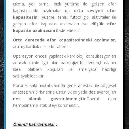
çıkma, yer silme, hızlı yürüme ile gelişen efor
kapasitesinde azalmalar da
orta seviyeli efor
kapasitesini
, yüzme, tenis, futbol gibi aktiviteler ile
gelişen efor kapasite azalmaları ise
düşük efor
kapasite azalmasını
ifade edebilir.
Orta derecede efor kapasitesindeki azalmalar
,
artmış kardiak riskle beraberdir.
Operasyon öncesi yapılacak kardioloji konsültasyonları
anacak kalple ilgili olan patolojiyi belirlerken,hastanın
ideal olabilen koşulları ile ameliyata hazırlığı
sağlayabilecektir.
Koroner kalp hastalıklarında genel anestezi ile bölgesel
anestezinin birbirlerine üstünlükleri yada dez avantajları
net olarak gösterilmemiştir
.Önemli olan
hemodinamik stabiliteyi korumaktır.
Önemli hatırlatmalar
: