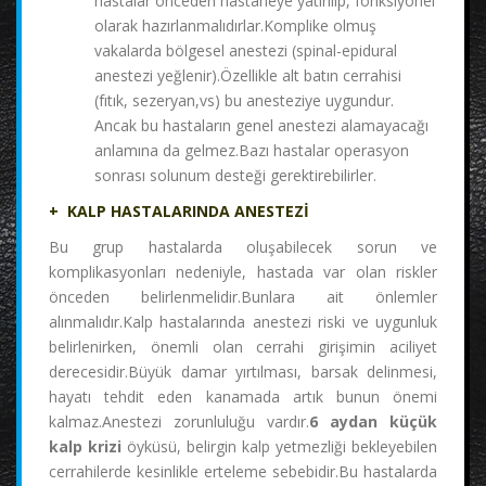
hastalar önceden hastaneye yatırılıp, fonksiyonel
olarak hazırlanmalıdırlar.Komplike olmuş
vakalarda bölgesel anestezi (spinal-epidural
anestezi yeğlenir).Özellikle alt batın cerrahisi
(fıtık, sezeryan,vs) bu anesteziye uygundur.
Ancak bu hastaların genel anestezi alamayacağı
anlamına da gelmez.Bazı hastalar operasyon
sonrası solunum desteği gerektirebilirler.
+ KALP HASTALARINDA ANESTEZİ
Bu grup hastalarda oluşabilecek sorun ve
komplikasyonları nedeniyle, hastada var olan riskler
önceden belirlenmelidir.Bunlara ait önlemler
alınmalıdır.Kalp hastalarında anestezi riski ve uygunluk
belirlenirken, önemli olan cerrahi girişimin aciliyet
derecesidir.Büyük damar yırtılması, barsak delinmesi,
hayatı tehdit eden kanamada artık bunun önemi
kalmaz.Anestezi zorunluluğu vardır.
6 aydan küçük
kalp krizi
öyküsü, belirgin kalp yetmezliği bekleyebilen
cerrahilerde kesinlikle erteleme sebebidir.Bu hastalarda