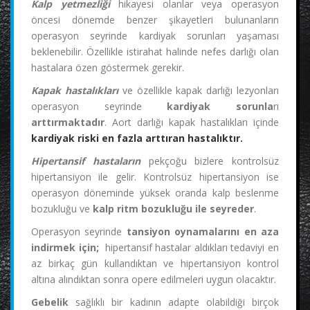
Kalp yetmezliği
hikayesi olanlar veya operasyon
öncesi dönemde benzer şikayetleri bulunanların
operasyon seyrinde kardiyak sorunları yaşaması
beklenebilir. Özellikle istirahat halinde nefes darlığı olan
hastalara özen göstermek gerekir.
Kapak hastalıkları
ve özellikle kapak darlığı lezyonları
operasyon seyrinde
kardiyak sorunla
rı
arttırmaktadır
. Aort darlığı kapak hastalıkları içinde
kardiyak riski en fazla arttıran hastalıktır.
Hipertansif hastaların
pekçoğu bizlere kontrolsüz
hipertansiyon ile gelir. Kontrolsüz hipertansiyon ise
operasyon döneminde yüksek oranda kalp beslenme
bozukluğu ve
kalp ritm bozukluğu ile seyreder
.
Operasyon seyrinde
tansiyon oynamalarını en aza
indirmek için;
hipertansif hastalar aldıkları tedaviyi en
az birkaç gün kullandıktan ve hipertansiyon kontrol
altına alındıktan sonra opere edilmeleri uygun olacaktır.
Gebelik
sağlıklı bir kadının adapte olabildiği birçok