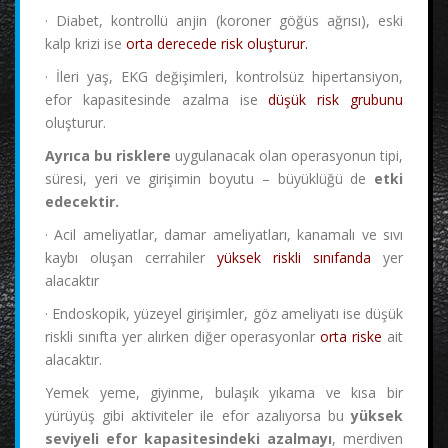
· Diabet, kontrollü anjin (koroner göğüs ağrısı), eski
kalp krizi ise
orta derecede risk oluşturur.
· İleri yaş, EKG değişimleri, kontrolsüz hipertansiyon,
efor kapasitesinde azalma ise
düşük risk grubunu
oluşturur.
Ayrıca bu risklere
uygulanacak olan operasyonun tipi,
süresi, yeri ve girişimin boyutu – büyüklüğü de
etki
edecektir.
· Acil ameliyatlar, damar ameliyatları, kanamalı ve sıvı
kaybı oluşan cerrahiler
yüksek riskli sınıfanda
yer
alacaktır
· Endoskopik, yüzeyel girişimler, göz ameliyatı ise düşük
riskli sınıfta yer alırken diğer operasyonlar
orta riske
ait
alacaktır.
Yemek yeme, giyinme, bulaşık yıkama ve kısa bir
yürüyüş gibi aktiviteler ile efor azalıyorsa bu
yüksek
seviyeli efor kapasitesindeki azalmayı
, merdiven