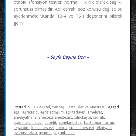
ötiroidi (fonsiyon testleri normal + klinik olarak sağlıklı
sorunsuz) olmasıdır. Acil cerrahi söz konusu değilse bu
ayarlanmalıdır.Kanda T3-4 ve TSH değerlerini bilerek
gelin!..
– Sayfa Başına
Dön –
Posted in
Halk'a Özel
,
Yandaş Hastalıklar ve Anestezi
Tagged
ağrı
,
ağrıkesici
,
ağrısızdoğum
,
ağrıtedavisi
,
ameliyat
,
ameliyathane
,
anestezi
,
anestezist
,
bilnckaybı
,
cerrah
,
epiduralanestezi
,
gebelik
,
genelanestezi
,
hastaonamformu
,
ilkyardım
,
lokalanestezi
,
narkoz
,
spinalanestezi
,
teknisyen
,
uyanmaodası
,
uyutma
,
yoğunbakım