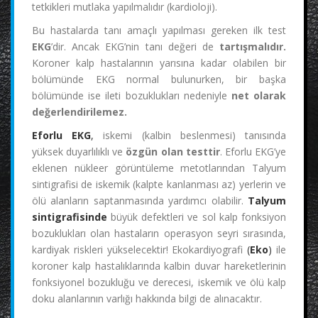
tetkikleri mutlaka yapılmalıdır (kardioloji).
Bu hastalarda tanı amaçlı yapılması gereken ilk test
EKG
’dir. Ancak EKG’nin tanı değeri de
tartışmalıdır.
Koroner kalp hastalarının yarısına kadar olabilen bir
bölümünde EKG normal bulunurken, bir başka
bölümünde ise ileti bozuklukları nedeniyle
net olarak
değerlendirilemez.
Eforlu EKG
,
iskemi (kalbin beslenmesi) tanısında
yüksek duyarlılıklı ve
özgün olan testtir
. Eforlu EKG’ye
eklenen nükleer görüntüleme metotlarından Talyum
sintigrafisi de iskemik (kalpte kanlanması az) yerlerin ve
ölü alanların saptanmasında yardımcı olabilir.
Talyum
sintigrafisinde
büyük defektleri ve sol kalp fonksiyon
bozuklukları olan hastaların operasyon seyri sırasında,
kardiyak riskleri yükselecektir! Ekokardiyografi
(
Eko
)
ile
koroner kalp hastalıklarında kalbin duvar hareketlerinin
fonksiyonel bozukluğu ve derecesi, iskemik ve ölü kalp
doku alanlarının varlığı hakkında bilgi de alınacaktır.