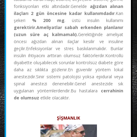
fonksiyonları etki altındadır.Genelde
ağızdan alınan
ilaçları 2 gün öncesine kadar kullanımdadır
.Kan
şekeri
% 200 mg
. üstü insulin kullanımı
gerektirir.Ameliyatlar sabah erkenden planlanır
(uzun süre aç kalmamalı).
Gerektiğinde ameliyat
öncesi ağızdan alınan ilaçlar kesilir ve insuline
geçilir.Enfeksiyonlar ve stres baskılanmalıdır. Bunlar
insülin ihtiyacını arttıran olumsuz faktörlerdir.Kontrollü
diyabette oluşabilecek sorunlar kontrolsüz diabete göre
daha az sıklıkta gözlenir.En güvenilir yöntem lokal
anestezidir.Sinir sistemi patolojisi yoksa epidural veya
spinal anestezi denenebilir.Genel anestezide sık
uygulanan yöntemlerdendir.Bu hastalara
cerrahinin
de olumsuz
etkile olacaktır.
ŞİŞMANLIK