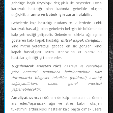
gebeliğe bağlı fizyolojik değişiklik ile seyreder. Oysa
kardiyak hastalığı olan kadında gebelikle oluşan
değişiklikler
anne ve bebek için zararlı olabilir.
Gebelerde kalp hastalığı insidansı % 2′ lerdedir. Ciddi
kardiyak hastalığı olan gebelerin belirgin bir bölümünde
kalp yetmezliği gelişebilir. Gebede en sıklıkla ağırlaşma
gösteren kalp kapak hastalığı
mitral kapak darlığıdır.
Yine mitral yetersizliği gebede en sık görülen ikinci
kapak hastalığıdır. Mitral stenozuna zıt olarak bu
hastalar gebeliği iyi tolere eder.
Uygulanacak anestezi türü
, hastaya ve cerrahiye
göre anestezi uzmanınca belirlenmelidir. Bazı
durumlarda bölgesel teknikler (epidural) avantaj
sağlayabilirken, bazen genel anestezi
yeğlenebilecektir.
Ameliyat sonrası
dönem de kalp hastalarında önem
arz eder.Yaşanacak ağrı ve stres kalbin oksijen
tüketimini arttırır.Riskli hastalar kalp başta olmak üzere