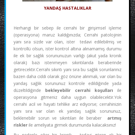
YANDAŞ HASTALIKLAR
Herhangi bir sebep ile cerrahi bir girişimsel işleme
(operasyona) maruz kaldığınızda; Cerrahi patolojinin
yanı sıra sizde var olan, ister tedavi edilebilmiş ve
kontrollü olsun, ister kontrol altına alınamamış durumu
ile ek bir sağlık sorununuzun varlığı (akut yada kronik
olarak) bazı istenmeyen sıkıntılarıda beraberinde
getirecektir.Cerrahi sıkıntı yanı sıra bu sağlık sorunlarınız
bazen daha ciddi olarak göz önüne alınmalı, var olan bu
yandaş sağlık sorununuz kontrole edildiğinde yada
düzeltildiğinde
bekleyebilir cerrahi koşulları
ile
operasyona gitmeniz daha uygun olabilecektir.Yok
cerrahi acil ve hayati tehlike arz ediyorse; cerrahinizin
yanı sıra var olan ek yandaş sağlık sorununuz,
beklenebilir sorun ve sıkıntıları ile beraber
artmış
riskler
ile ameliyata girmek durumunda kalacaksınız!
Bu nedenle eğer bir kronik – tedavi gören ek bir