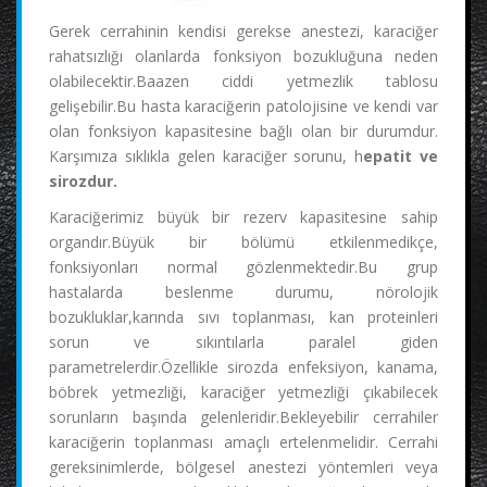
Gerek cerrahinin kendisi gerekse anestezi, karaciğer
rahatsızlığı olanlarda fonksiyon bozukluğuna neden
olabilecektir.Baazen ciddi yetmezlik tablosu
gelişebilir.Bu hasta karaciğerin patolojisine ve kendi var
olan fonksiyon kapasitesine bağlı olan bir durumdur.
Karşımıza sıklıkla gelen karaciğer sorunu, h
epatit ve
sirozdur.
Karaciğerimiz büyük bir rezerv kapasitesine sahip
organdır.Büyük bir bölümü etkilenmedikçe,
fonksiyonları normal gözlenmektedir.Bu grup
hastalarda beslenme durumu, nörolojik
bozukluklar,karında sıvı toplanması, kan proteinleri
sorun ve sıkıntılarla paralel giden
parametrelerdir.Özellikle sirozda enfeksiyon, kanama,
böbrek yetmezliği, karaciğer yetmezliği çıkabilecek
sorunların başında gelenleridir.Bekleyebilir cerrahiler
karaciğerin toplanması amaçlı ertelenmelidir. Cerrahi
gereksinimlerde, bölgesel anestezi yöntemleri veya