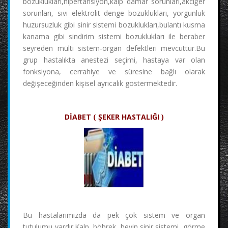
bozuklukları,hipertansiyon,kalp damar sorunları,akciğer
sorunları, sıvı elektrolit denge bozuklukları, yorgunluk
huzursuzluk gibi sinir sistemi bozuklukları,bulantı kusma
kanama gibi sindirim sistemi bozuklukları ile beraber
seyreden mülti sistem-organ defektleri mevcuttur.Bu
grup hastalıkta anestezi seçimi, hastaya var olan
fonksiyona, cerrahiye ve süresine bağlı olarak
değişeceğinden kişisel ayrıcalık göstermektedir.
DİABET ( ŞEKER HASTALIĞI )
Bu hastalarımızda da pek çok sistem ve organ
tutulumu vardır.Kalp, böbrek, beyin,sinir sistemi, görme