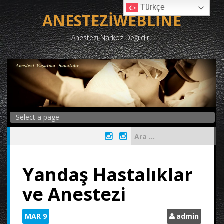
Skip
Türkçe
to
ANESTEZİWEBLİNE
content
Anestezi Narkoz Değildir !
Arama:
Yandaş Hastalıklar
ve Anestezi
MAR
9
admin