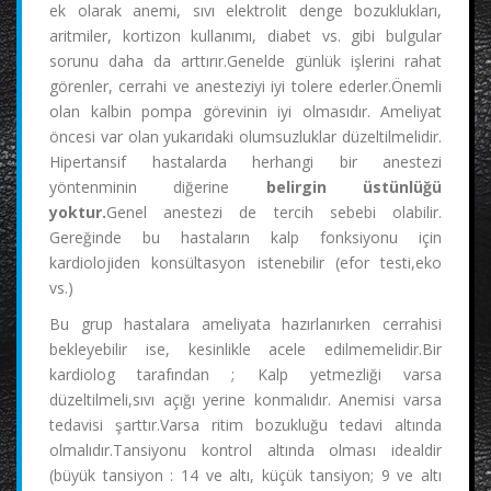
ek olarak anemi, sıvı elektrolit denge bozuklukları,
aritmiler, kortizon kullanımı, diabet vs. gibi bulgular
sorunu daha da arttırır.Genelde günlük işlerini rahat
görenler, cerrahi ve anesteziyi iyi tolere ederler.Önemli
olan kalbin pompa görevinin iyi olmasıdır. Ameliyat
öncesi var olan yukarıdaki olumsuzluklar düzeltilmelidir.
Hipertansif hastalarda herhangi bir anestezi
yöntenminin diğerine
belirgin üstünlüğü
yoktur.
Genel anestezi de tercih sebebi olabilir.
Gereğinde bu hastaların kalp fonksiyonu için
kardiolojiden konsültasyon istenebilir (efor testi,eko
vs.)
Bu grup hastalara ameliyata hazırlanırken cerrahisi
bekleyebilir ise, kesinlikle acele edilmemelidir.Bir
kardiolog tarafından ; Kalp yetmezliği varsa
düzeltilmeli,sıvı açığı yerine konmalıdır. Anemisi varsa
tedavisi şarttır.Varsa ritim bozukluğu tedavi altında
olmalıdır.Tansiyonu kontrol altında olması idealdir
(büyük tansiyon : 14 ve altı, küçük tansiyon; 9 ve altı