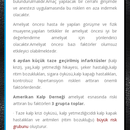
bulundurulmalıdır.Amaç yapılacak bir cerrahi girişimde
ve anestezi uygulamasında bu riskleri en aza indirmek
olacaktır.
Ameliyat öncesi hasta ile yapılan görüşme ve fizik
muayene,yapılan tetkikler ile ameliyat öncesi iyi bir
değerlendirme ameliyat için yönlendirici
olacaktır.Ameliyat öncesi bazı faktörler olumsuz
etkileyici olabilmektedir.
6 aydan küçük taze geçirilmiş infarktüsler
(kalp
krizi), yaş,kalp yetmezliği hikayesi, şeker hastalığı,kalp
ritim bozuklukları, sigara öyküsü,kalp kapağı hastalıkları,
kontrolsüz hipertansiyon riskleri arttıran önemli
faktörlerdendir.
Amerikan Kalp Derneği
ameliyat esnasında riski
arttıran bu faktörleri
3 grupta toplar.
· Taze kalp krizi öyküsü, kalp yetmezliğiciddi kalp kapak
hastalıkları ve aritmileri (ritim bozukluğu)
büyük risk
grubunu
oluşturur.