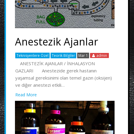
Anestezik Ajanlar
Teknisyenlere Özel
Teorik Bilgiler
Mar 1
admin
ANESTEZİK AJANLAR / İNHALASYON
GAZLARI Anestezide gerek hastanın
yaşamsal gereksinimi olan temel gazın (oksijen)
ve diğer anestezi etkili…
Read More