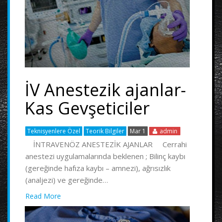
İV Anestezik ajanlar-
Kas Gevşeticiler
Teknisyenlere Özel
Teorik Bilgiler
Mar 1
admin
İNTRAVENÖZ ANESTEZİK AJANLAR Cerrahi
anestezi uygulamalarında beklenen ; Bilinç kaybı
(gereğinde hafıza kaybı – amnezi), ağrısızlık
(analjezi) ve gereğinde…
Read More