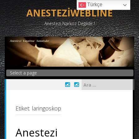
Skip
Türkçe
to
ANESTEZİWEBLİNE
content
Anestezi Narkoz Değildir !
Arama:
Etiket:
laringoskop
Anestezi