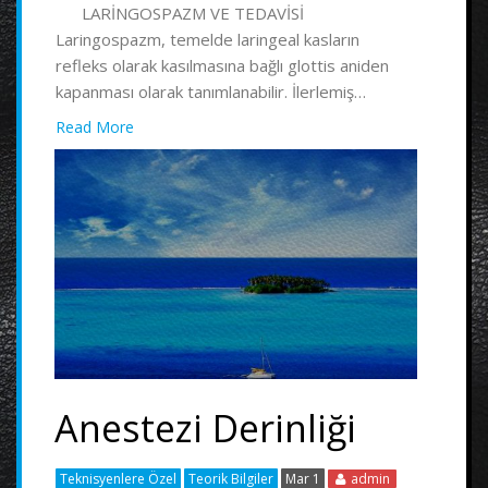
LARİNGOSPAZM VE TEDAVİSİ
Laringospazm, temelde laringeal kasların
refleks olarak kasılmasına bağlı glottis aniden
kapanması olarak tanımlanabilir. İlerlemiş…
Read More
Anestezi Derinliği
Teknisyenlere Özel
Teorik Bilgiler
Mar 1
admin