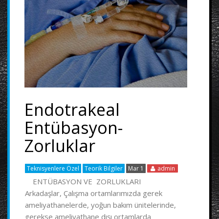
Endotrakeal
Entübasyon-
Zorluklar
Teknisyenlere Özel
Teorik Bilgiler
Mar 1
admin
ENTÜBASYON VE ZORLUKLARI
Arkadaşlar, Çalışma ortamlarımızda gerek
ameliyathanelerde, yoğun bakım ünitelerinde,
gerekse ameliyathane dışı ortamlarda