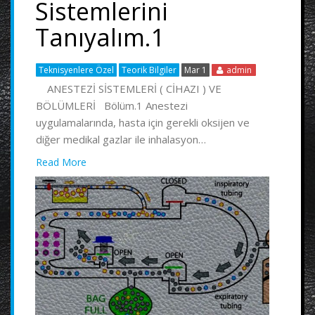
Sistemlerini
Tanıyalım.1
Teknisyenlere Özel
Teorik Bilgiler
Mar 1
admin
ANESTEZİ SİSTEMLERİ ( CİHAZI ) VE
BÖLÜMLERİ Bölüm.1 Anestezi
uygulamalarında, hasta için gerekli oksijen ve
diğer medikal gazlar ile inhalasyon…
Read More