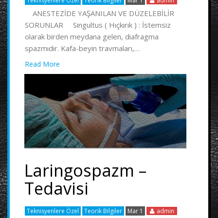
Teknisyenlere Özel
Teorik Bilgiler
Mar 1
admin
ANESTEZİDE YAŞANILAN VE DÜZELEBİLİR
SORUNLAR Singultus ( Hıçkırık ) : İstemsiz
olarak birden meydana gelen, diafragma
spazmıdır. Kafa-beyin travmaları,…
Read More
Laringospazm –
Tedavisi
Teknisyenlere Özel
Teorik Bilgiler
Mar 1
admin