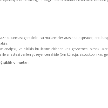
zır bulunması gereklidir. Bu malzemeler arasında aspiratör, entübasyon 
bilir.
ve analjezi) ve sıklıkla bu ikisine eklenen kas gevşemesi olmak üze
 ile anestezi verilen yüzeyel cerrahide (örn küretja, sistoskopi) kas
eğişiklik olmadan