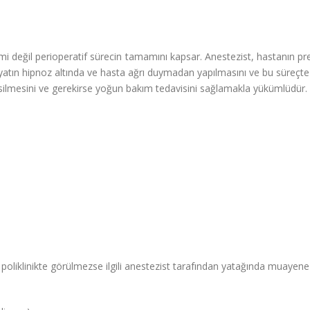
i değil perioperatif sürecin tamamını kapsar. Anestezist, hastanın 
atın hipnoz altında ve hasta ağrı duymadan yapılmasını ve bu süreçte v
silmesini ve gerekirse yoğun bakım tedavisini sağlamakla yükümlüdür.
a poliklinikte görülmezse ilgili anestezist tarafından yatağında muayene e