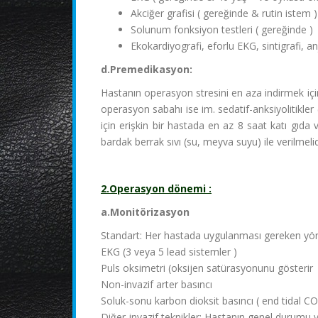
Akciğer grafisi ( gereğinde & rutin istem )
Solunum fonksiyon testleri ( gereğinde )
Ekokardiyografi, eforlu EKG, sintigrafi, an
d.Premedikasyon:
Hastanın operasyon stresini en aza indirmek içi
operasyon sabahı ise im. sedatif-anksiyolitikler
için erişkin bir hastada en az 8 saat katı gıda 
bardak berrak sıvı (su, meyva suyu) ile verilmelid
2.Operasyon dönemi :
a.Monitörizasyon
Standart: Her hastada uygulanması gereken yön
EKG (3 veya 5 lead sistemler )
Puls oksimetri (oksijen satürasyonunu gösterir
Non-invazif arter basıncı
Soluk-sonu karbon dioksit basıncı ( end tidal CO
Diğer-invazif teknikler: Hastanın genel durumu 