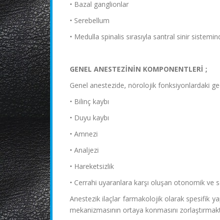
• Bazal ganglionlar
• Serebellum
• Medulla spinalis sırasıyla santral sinir sistem
GENEL ANESTEZİNİN KOMPONENTLERİ ;
Genel anestezide, nörolojik fonksiyonlardaki geç
• Bilinç kaybı
• Duyu kaybı
• Amnezi
• Analjezi
• Hareketsizlik
• Cerrahi uyaranlara karşı oluşan otonomik ve s
Anestezik ilaçlar farmakolojik olarak spesifik y
mekanizmasının ortaya konmasını zorlaştırmakt