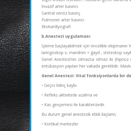
İnvazif arter basıncı
Santral venöz basınç
Pulmoner arter basıncı
Ekokardiyografi
b.Anestezi uygulaması:
İşleme başlayabilmek için öncelikle ekipmanın ha
laringoskop v, mandren = gayd , steteskop sayıla
Genel Anestezi’nin olmazsa olmaz iki (hipnoz 
entübasyon yapılan her vakada gereklidir. Maske
Genel Anestezi: Vital fonksiyonlarda bir d
• Geçici bilinç kaybı
• Refleks aktivitede azalma ve
• Kas gevşemesi ile karakterizedir.
Bu durum genel anestezik etkili ilaçların;
• Kortikal merkezler