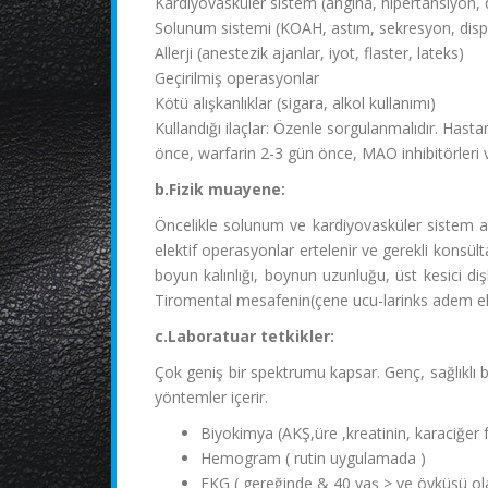
Kardiyovasküler sistem (angina, hipertansiyon, 
Solunum sistemi (KOAH, astım, sekresyon, dis
Allerji (anestezik ajanlar, iyot, flaster, lateks)
Geçirilmiş operasyonlar
Kötü alışkanlıklar (sigara, alkol kullanımı)
Kullandığı ilaçlar: Özenle sorgulanmalıdır. Hast
önce, warfarin 2-3 gün önce, MAO inhibitörleri ve
b.Fizik muayene:
Öncelikle solunum ve kardiyovasküler sistem ağ
elektif operasyonlar ertelenir ve gerekli konsülta
boyun kalınlığı, boynun uzunluğu, üst kesici di
Tiromental mesafenin(çene ucu-larinks adem e
c.Laboratuar tetkikler:
Çok geniş bir spektrumu kapsar. Genç, sağlıklı bir
yöntemler içerir.
Biyokimya (AKŞ,üre ,kreatinin, karaciğer f
Hemogram ( rutin uygulamada )
EKG ( gereğinde & 40 yaş > ve öyküsü ol