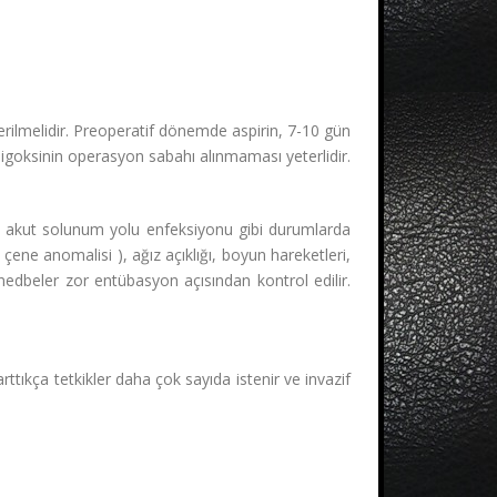
verilmelidir. Preoperatif dönemde aspirin, 7-10 gün
 digoksinin operasyon sabahı alınmaması yeterlidir.
is, akut solunum yolu enfeksiyonu gibi durumlarda
( çene anomalisi ), ağız açıklığı, boyun hareketleri,
 nedbeler zor entübasyon açısından kontrol edilir.
rttıkça tetkikler daha çok sayıda istenir ve invazif