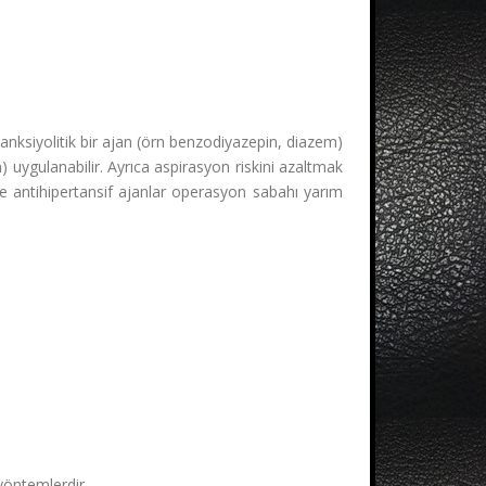
anksiyolitik bir ajan (örn benzodiyazepin, diazem)
 uygulanabilir. Ayrıca aspirasyon riskini azaltmak
l ve antihipertansif ajanlar operasyon sabahı yarım
yöntemlerdir.