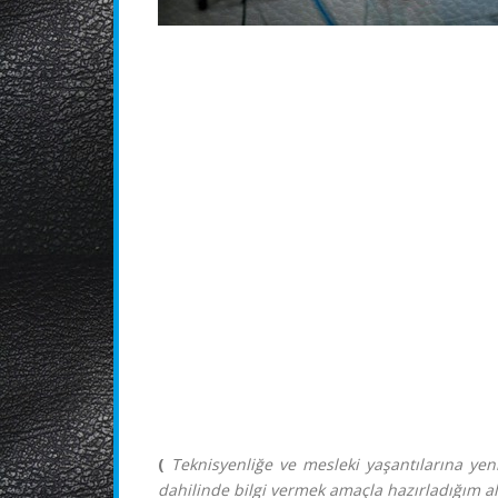
(
Teknisyenliğe ve mesleki yaşantılarına yen
dahilinde bilgi vermek amaçla hazırladığım a