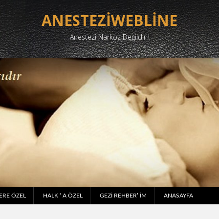
ANESTEZİWEBLİNE
Anestezi Narkoz Değildir !
ERE ÖZEL
HALK ‘ A ÖZEL
GEZI REHBER’ IM
ANASAYFA