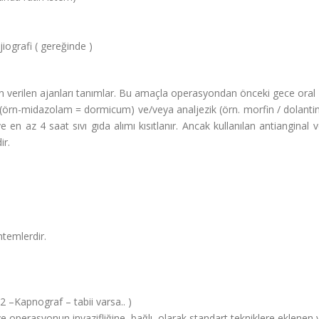
jiografi ( gereğinde )
n verilen ajanları tanımlar. Bu amaçla operasyondan önceki gece oral 
 (örn-midazolam = dormicum) ve/veya analjezik (örn. morfin / dolantin)
ve en az 4 saat sıvı gıda alımı kısıtlanır. Ancak kullanılan antiangina
ir.
temlerdir.
2 –Kapnograf – tabii varsa.. )
ve operasyonun invazifliğine bağlı olarak standart tekniklere eklenen 