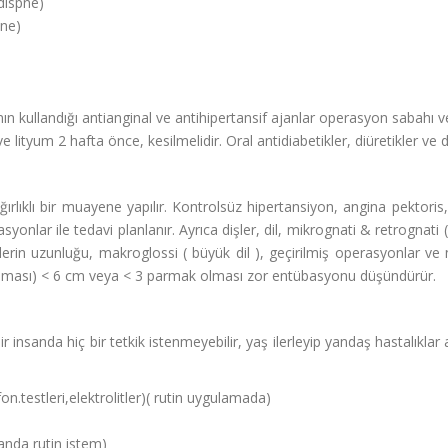
dispne)
pne)
anın kullandığı antianginal ve antihipertansif ajanlar operasyon sabahı 
 lityum 2 hafta önce, kesilmelidir. Oral antidiabetikler, diüretikler ve
ırlıklı bir muayene yapılır. Kontrolsüz hipertansiyon, angina pektor
syonlar ile tedavi planlanır. Ayrıca dişler, dil, mikrognati & retrognati 
şlerin uzunluğu, makroglossi ( büyük dil ), geçirilmiş operasyonlar ve
lması) < 6 cm veya < 3 parmak olması zor entübasyonu düşündürür.
 insanda hiç bir tetkik istenmeyebilir, yaş ilerleyip yandaş hastalıklar a
on.testleri,elektrolitler)( rutin uygulamada)
anda rutin istem)