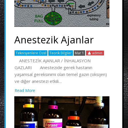
Anestezik Ajanlar
Teknisyenlere Özel
Teorik Bilgiler
Mar 1
admin
ANESTEZİK AJANLAR / İNHALASYON
GAZLARI Anestezide gerek hastanın
yaşamsal gereksinimi olan temel gazın (oksijen)
ve diğer anestezi etkili…
Read More