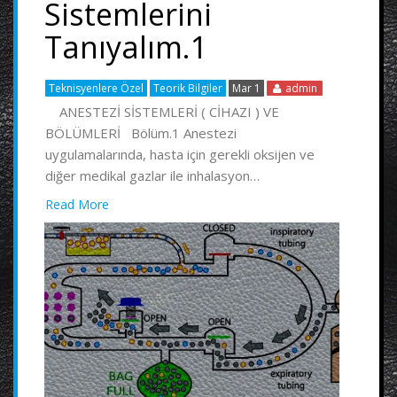
Sistemlerini
Tanıyalım.1
Teknisyenlere Özel
Teorik Bilgiler
Mar 1
admin
ANESTEZİ SİSTEMLERİ ( CİHAZI ) VE
BÖLÜMLERİ Bölüm.1 Anestezi
uygulamalarında, hasta için gerekli oksijen ve
diğer medikal gazlar ile inhalasyon…
Read More