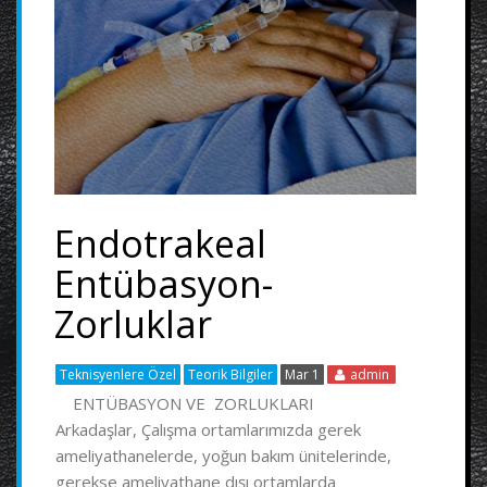
Endotrakeal
Entübasyon-
Zorluklar
Teknisyenlere Özel
Teorik Bilgiler
Mar 1
admin
ENTÜBASYON VE ZORLUKLARI
Arkadaşlar, Çalışma ortamlarımızda gerek
ameliyathanelerde, yoğun bakım ünitelerinde,
gerekse ameliyathane dışı ortamlarda