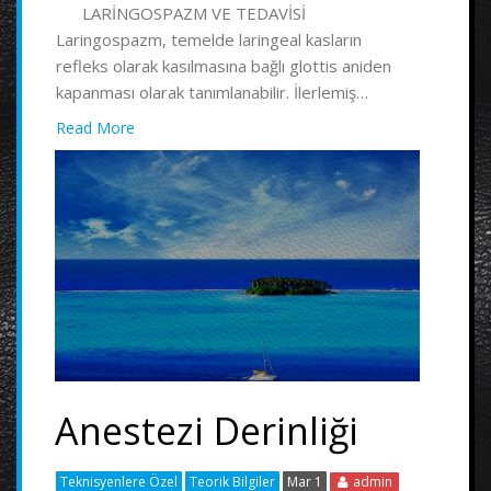
LARİNGOSPAZM VE TEDAVİSİ
Laringospazm, temelde laringeal kasların
refleks olarak kasılmasına bağlı glottis aniden
kapanması olarak tanımlanabilir. İlerlemiş…
Read More
Anestezi Derinliği
Teknisyenlere Özel
Teorik Bilgiler
Mar 1
admin