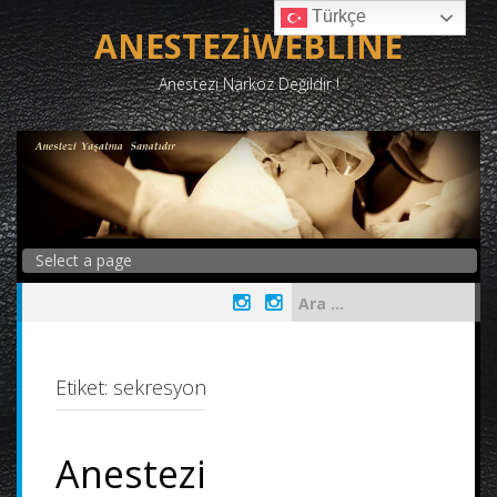
Skip
Türkçe
to
ANESTEZİWEBLİNE
content
Anestezi Narkoz Değildir !
Arama:
Etiket:
sekresyon
Anestezi