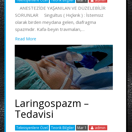
Teknisyenlere Özel
Teorik Bilgiler
Mar 1
admin
ANESTEZİDE YAŞANILAN VE DÜZELEBİLİR
SORUNLAR Singultus ( Hıçkırık ) : İstemsiz
olarak birden meydana gelen, diafragma
spazmıdır. Kafa-beyin travmaları,…
Read More
Laringospazm –
Tedavisi
Teknisyenlere Özel
Teorik Bilgiler
Mar 1
admin