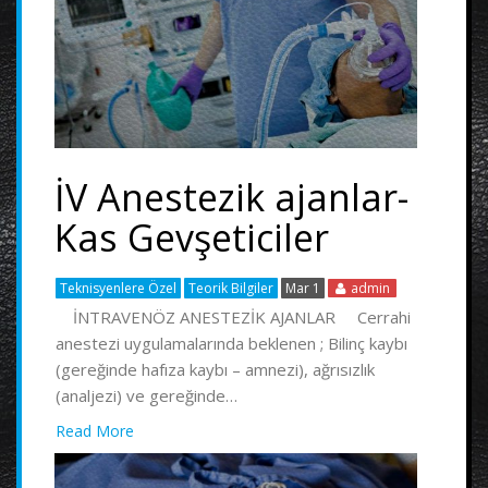
İV Anestezik ajanlar-
Kas Gevşeticiler
Teknisyenlere Özel
Teorik Bilgiler
Mar 1
admin
İNTRAVENÖZ ANESTEZİK AJANLAR Cerrahi
anestezi uygulamalarında beklenen ; Bilinç kaybı
(gereğinde hafıza kaybı – amnezi), ağrısızlık
(analjezi) ve gereğinde…
Read More