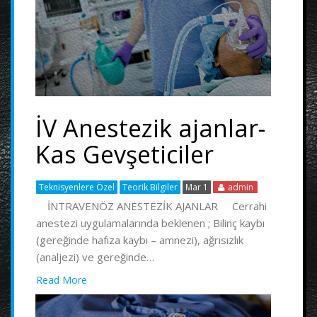
İV Anestezik ajanlar-
Kas Gevşeticiler
Teknisyenlere Özel
Teorik Bilgiler
Mar 1
admin
İNTRAVENÖZ ANESTEZİK AJANLAR Cerrahi
anestezi uygulamalarında beklenen ; Bilinç kaybı
(gereğinde hafıza kaybı – amnezi), ağrısızlık
(analjezi) ve gereğinde…
Read More