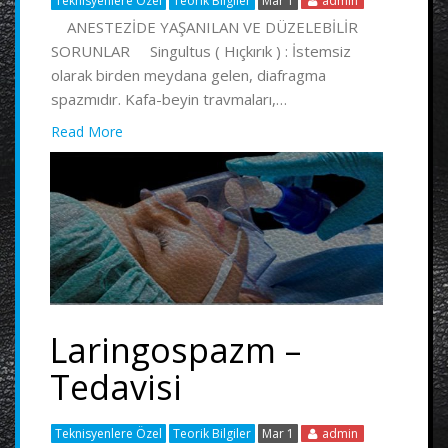
Teknisyenlere Özel
Teorik Bilgiler
Mar 1
admin
ANESTEZİDE YAŞANILAN VE DÜZELEBİLİR
SORUNLAR Singultus ( Hıçkırık ) : İstemsiz
olarak birden meydana gelen, diafragma
spazmıdır. Kafa-beyin travmaları,…
Read More
Laringospazm –
Tedavisi
Teknisyenlere Özel
Teorik Bilgiler
Mar 1
admin