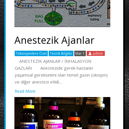
Anestezik Ajanlar
Teknisyenlere Özel
Teorik Bilgiler
Mar 1
admin
ANESTEZİK AJANLAR / İNHALASYON
GAZLARI Anestezide gerek hastanın
yaşamsal gereksinimi olan temel gazın (oksijen)
ve diğer anestezi etkili…
Read More