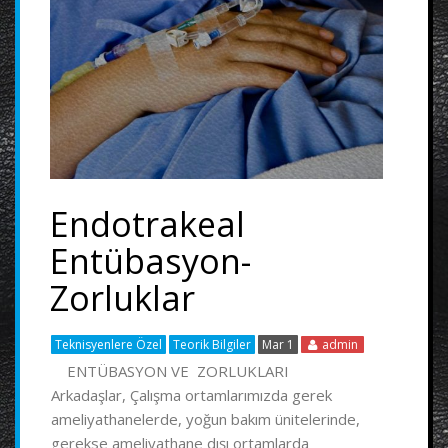
Endotrakeal
Entübasyon-
Zorluklar
Teknisyenlere Özel
Teorik Bilgiler
Mar 1
admin
ENTÜBASYON VE ZORLUKLARI
Arkadaşlar, Çalışma ortamlarımızda gerek
ameliyathanelerde, yoğun bakım ünitelerinde,
gerekse ameliyathane dışı ortamlarda