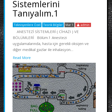
Sistemlerini
Tanıyalım.1
Teknisyenlere Özel
Teorik Bilgiler
Mar 1
admin
ANESTEZİ SİSTEMLERİ ( CİHAZI ) VE
BÖLÜMLERİ Bölüm.1 Anestezi
uygulamalarında, hasta için gerekli oksijen ve
diğer medikal gazlar ile inhalasyon…
Read More