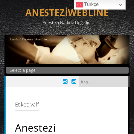
Skip
Türkçe
to
ANESTEZİWEBLİNE
content
Anestezi Narkoz Değildir !
Arama:
Etiket:
valf
Anestezi