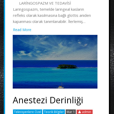
LARİNGOSPAZM VE TEDAVİSİ
Laringospazm, temelde laringeal kasların
refleks olarak kasılmasına bağlı glottis aniden
kapanması olarak tanımlanabilir. İlerlemiş…
Read More
Anestezi Derinliği
Teknisyenlere Özel
Teorik Bilgiler
Mar 1
admin